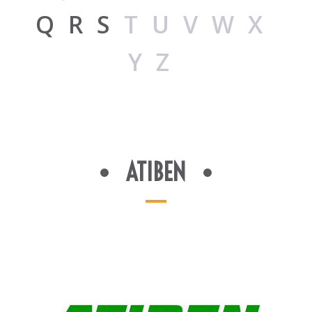
Q
R
S
TUVWX
YZ
ATIBEN