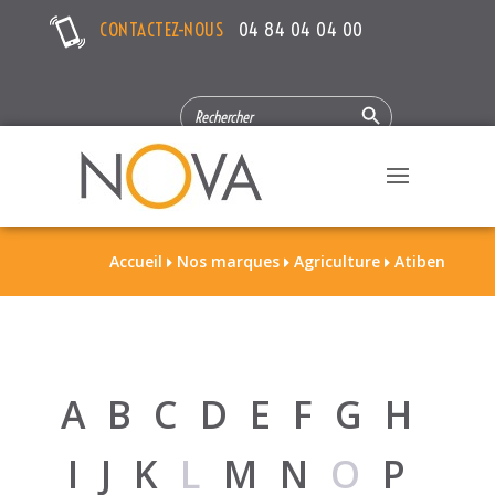
CONTACTEZ-NOUS
04 84 04 04 00
Search Button
SEARCH
FOR:
Accueil
Nos marques
Agriculture
Atiben



A
B
C
D
E
F
G
H
I
J
K
L
M
N
O
P