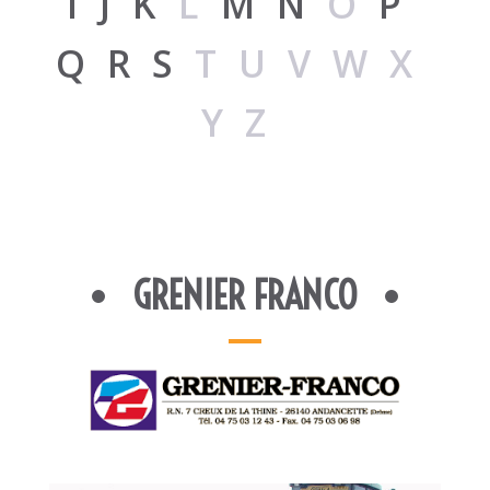
I
J
K
L
M
N
O
P
Q
R
S
TUVWX
YZ
GRENIER FRANCO