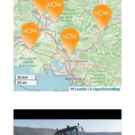
30 km
20 mi
Leaflet
|
©
OpenStreetMap