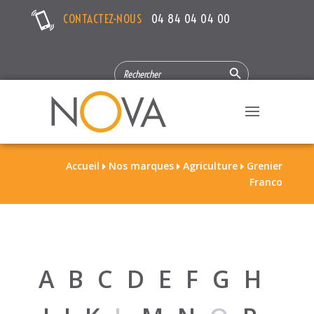
CONTACTEZ-NOUS
04 84 04 04 00
Search Button
SEARCH
FOR:
Accueil
Nos marques
Agriculture
Grenier



Franco
A
B
C
D
E
F
G
H