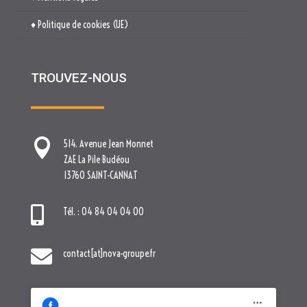
♦ Politique de cookies (UE)
TROUVEZ-NOUS

514. Avenue Jean Monnet
ZAE La Pile Budéou
13760 SAINT-CANNAT

Tél. : 04 84 04 04 00

contact[at]nova-groupe.fr