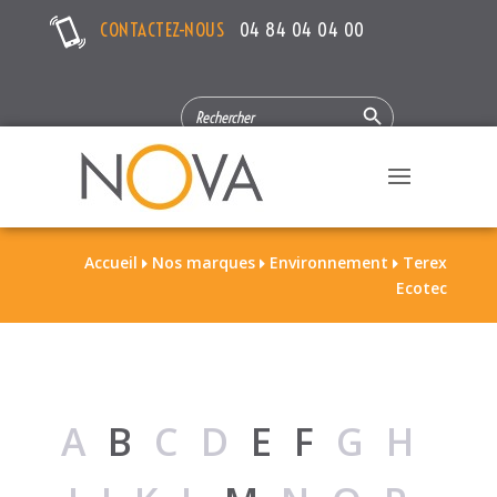
CONTACTEZ-NOUS
04 84 04 04 00
Search Button
SEARCH
FOR:
Accueil
Nos marques
Environnement
Terex



Ecotec
A
B
CD
E
F
GH