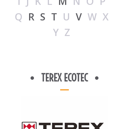
IJKL
M
NOP
Q
R
S
T
U
V
WX
YZ
TEREX ECOTEC