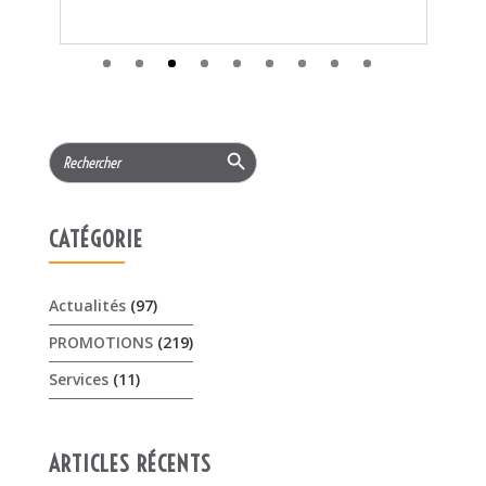
CATÉGORIE
Actualités
(97)
PROMOTIONS
(219)
Services
(11)
ARTICLES RÉCENTS
𝟏𝟓% 𝐝𝐞 𝐫𝐞𝐦𝐢𝐬𝐞 cet été sur les …
3 août 2026
Offres Pellenc olivion peigne …