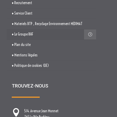
♦ Plan du site
♦ Mentions légales
♦ Politique de cookies (UE)
TROUVEZ-NOUS

514. Avenue Jean Monnet
ZAE La Pile Budéou
13760 SAINT-CANNAT

Tél. : 04 84 04 04 00

contact[at]nova-groupe.fr