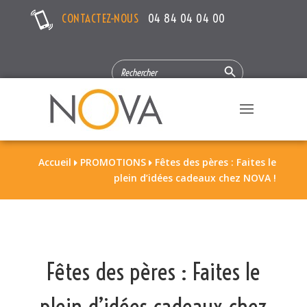
CONTACTEZ-NOUS
04 84 04 04 00
Search Button
SEARCH
FOR:
Accueil
PROMOTIONS
Fêtes des pères : Faites le


plein d’idées cadeaux chez NOVA !
Fêtes des pères : Faites le
plein d’idées cadeaux chez