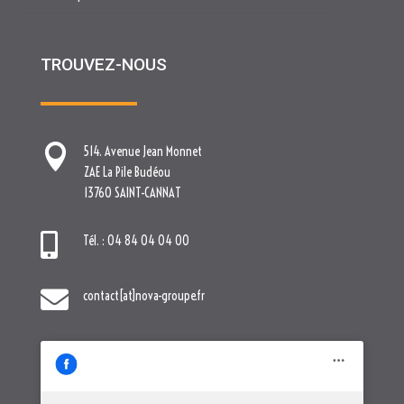
TROUVEZ-NOUS

514. Avenue Jean Monnet
ZAE La Pile Budéou
13760 SAINT-CANNAT

Tél. : 04 84 04 04 00

contact[at]nova-groupe.fr