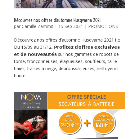
Découvrez nos offres d’automne Husqvarna 2021
par
Camille Zammit
|
15 Sep 2021
|
PROMOTIONS
Découvrez nos offres d’automne Husqvarna 2021 ! ⏳
Du 15/09 au 31/12, 𝗣𝗿𝗼𝗳𝗶𝘁𝗲𝘇 𝗱’𝗼𝗳𝗳𝗿𝗲𝘀 𝗲𝘅𝗰𝗹𝘂𝘀𝗶𝘃𝗲𝘀
𝗲𝘁 𝗱𝗲 𝗻𝗼𝘂𝘃𝗲𝗮𝘂𝘁𝗲́𝘀 sur nos gammes de robots de
tonte, tronçonneuses, élagueuses, souffleurs, taille-
haies, fraises à neige, débroussailleuses, nettoyeurs
haute...