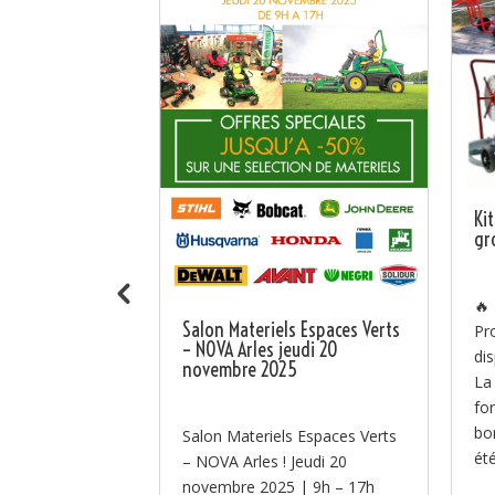
ra au SITEVI
Ki
 B106
gr
ent au SITEVI
🔥
Salon Materiels Espaces Verts
u 27 novembre,
Pr
– NOVA Arles jeudi 20
équipes à
di
novembre 2025
r le SITEVI –
La
nal des filières
fo
...
bo
Salon Materiels Espaces Verts
été
– NOVA Arles ! Jeudi 20
novembre 2025 | 9h – 17h