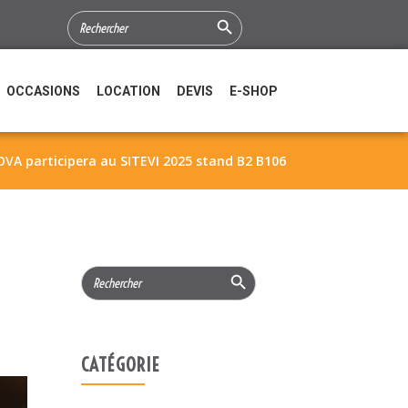
Search Button
SEARCH
FOR:
OCCASIONS
LOCATION
DEVIS
E-SHOP
VA participera au SITEVI 2025 stand B2 B106
Search Button
Search
for:
CATÉGORIE