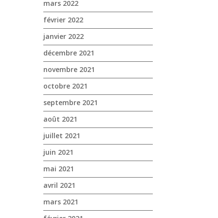
mars 2022
𝗡𝗢𝗨𝗩𝗘𝗔𝗨 𝗧𝗥𝗔
NOVA Cogolin Chez NOVA
deere 5ML ✔️ Prés
Cogolin, nous sommes ravis
février 2022
la 𝗺𝗮𝗰𝗵𝗶𝗻𝗲 𝘃𝗲𝗻
d'annoncer une journée
janvier 2022
ERO GRAPELINER 
spéciale dédiée à...
Buffet le midi ! 🗓 
décembre 2021
novembre 2021
octobre 2021
septembre 2021
août 2021
juillet 2021
juin 2021
mai 2021
avril 2021
mars 2021