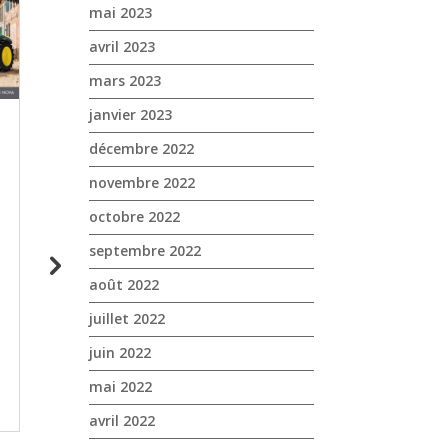
mai 2023
avril 2023
mars 2023
janvier 2023
décembre 2022
novembre 2022
octobre 2022
septembre 2022
août 2022
Journée Pro et Collectivités
Journées Vignes !
Husqvarna chez NOVA Cogolin
Présentation nou
juillet 2022
le vendredi 22 mars 2024
tracteur John Deer
machine à vendan
juin 2022
mai 2022
SAVE THE DATE : Vendredi 22
📣 Les journées vi
MARS Journée Pro et
avril 2022
🍇 ✔️ Présentation
Collectivités Husqvarna chez