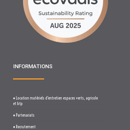
INFORMATIONS
♦ Location matériels d’entretien espaces verts, agricole
et btp
♦ Partenariats
♦ Recrutement
♦ Service Client
♦ Materiels BTP , Recyclage Environnement MEDIMAT
♦ Le Groupe RHF
♦ Plan du site