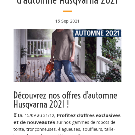
15 Sep 2021
Découvrez nos offres d’automne
Husqvarna
2021 !
⏳
Du 15/09 au 31/12, 𝗣𝗿𝗼𝗳𝗶𝘁𝗲𝘇 𝗱’𝗼𝗳𝗳𝗿𝗲𝘀 𝗲𝘅𝗰𝗹𝘂𝘀𝗶𝘃𝗲𝘀
𝗲𝘁 𝗱𝗲 𝗻𝗼𝘂𝘃𝗲𝗮𝘂𝘁𝗲́𝘀 sur nos gammes de robots de
tonte, tronçonneuses, élagueuses, souffleurs, taille-