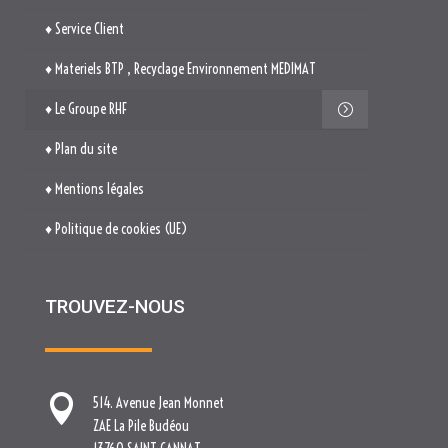
♦ Mentions légales
♦ Politique de cookies (UE)
TROUVEZ-NOUS

514. Avenue Jean Monnet
ZAE La Pile Budéou
13760 SAINT-CANNAT

Tél. : 04 84 04 04 00

contact[at]nova-groupe.fr