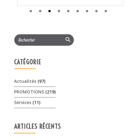
CATÉGORIE
Actualités
(97)
PROMOTIONS
(219)
Services
(11)
ARTICLES RÉCENTS
𝟏𝟓% 𝐝𝐞 𝐫𝐞𝐦𝐢𝐬𝐞 cet été sur les …
3 août 2026
Offres Pellenc olivion peigne …
30 juillet 2026