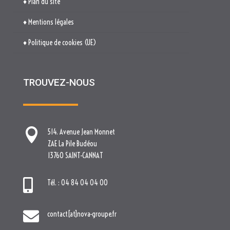

514. Avenue Jean Monnet
ZAE La Pile Budéou
13760 SAINT-CANNAT

Tél. : 04 84 04 04 00

contact[at]nova-groupe.fr
Cliquez pour accepter les cookies
marketing et activer ce contenu