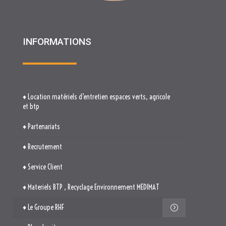
♦ Location matériels d’entretien espaces verts, agricole
et btp
♦ Partenariats
♦ Recrutement
♦ Service Client
♦ Materiels BTP , Recyclage Environnement MEDIMAT
♦ Le Groupe RHF
♦ Plan du site
♦ Mentions légales
♦ Politique de cookies (UE)
TROUVEZ-NOUS