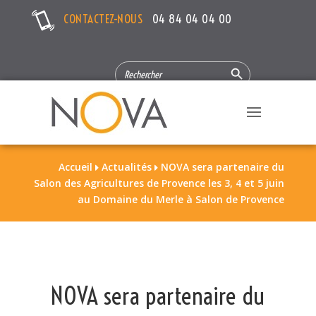
CONTACTEZ-NOUS
04 84 04 04 00
Search Button
SEARCH
FOR:
Accueil
Actualités
NOVA sera partenaire du


Salon des Agricultures de Provence les 3, 4 et 5 juin
au Domaine du Merle à Salon de Provence
NOVA sera partenaire du