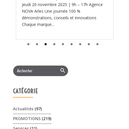
Search Button
Search
for:
CATÉGORIE
Actualités
(97)
PROMOTIONS
(219)
Services
(11)
ARTICLES RÉCENTS
𝟏𝟓% 𝐝𝐞 𝐫𝐞𝐦𝐢𝐬𝐞 cet été sur les …
3 août 2026