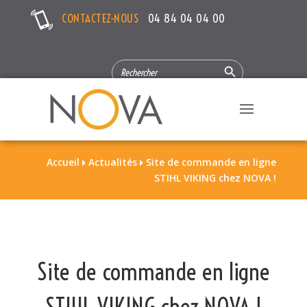
CONTACTEZ-NOUS
04 84 04 04 00
Search Button
SEARCH
FOR:
Accueil
Actualités
Site de commande en ligne


STIHL VIKING chez NOVA !
Site de commande en ligne
STIHL VIKING chez NOVA !