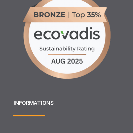
INFORMATIONS
♦ Location matériels d’entretien espaces verts, agricole
et btp
♦ Partenariats
♦ Recrutement
♦ Service Client