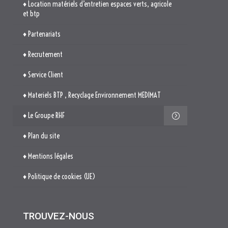
♦ Materiels BTP , Recyclage Environnement MEDIMAT
♦ Le Groupe RHF
♦ Plan du site
♦ Mentions légales
♦ Politique de cookies (UE)
TROUVEZ-NOUS

514. Avenue Jean Monnet
ZAE La Pile Budéou
13760 SAINT-CANNAT