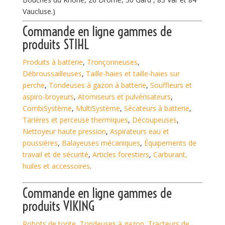
Vaucluse.)
Commande en ligne
gammes de
produits STIHL
Produits à batterie
,
Tronçonneuses
,
Débroussailleuses
,
Taille-haies et taille-haies sur
perche
,
Tondeuses à gazon à batterie
,
Souffleurs et
aspiro-broyeurs
,
Atomiseurs et pulvérisateurs
,
CombiSystème
,
MultiSystème
,
Sécateurs à batterie
,
Tarières et perceuse thermiques
,
Découpeuses
,
Nettoyeur haute pression
,
Aspirateurs eau et
poussières
,
Balayeuses mécaniques
,
Équipements de
travail et de sécurité
,
Articles forestiers
,
Carburant,
huiles et accessoires
.
Commande en ligne
gammes de
produits VIKING
Robots de tonte
,
Tondeuses à gazon
,
Tracteurs de