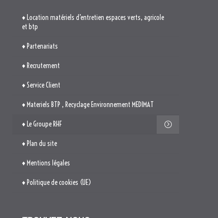
♦ Service Client
♦ Materiels BTP , Recyclage Environnement MEDIMAT
♦ Le Groupe RHF
♦ Plan du site
♦ Mentions légales
♦ Politique de cookies (UE)
TROUVEZ-NOUS

514. Avenue Jean Monnet
ZAE La Pile Budéou
13760 SAINT-CANNAT