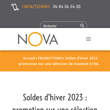
CONTACTEZ-NOUS
04 84 04 04 00
Search Button
SEARCH
FOR:
Accueil
PROMOTIONS
Soldes d’hiver 2023 :


promotion sur une sélection de matériel STIHL
Soldes d’hiver 2023 :
promotion sur une sélection