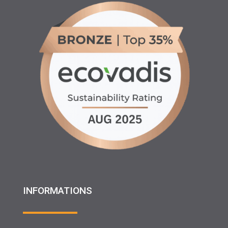
INFORMATIONS
♦ Location matériels d’entretien espaces verts, agricole
et btp
♦ Partenariats
♦ Recrutement