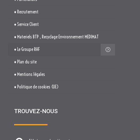
♦ Plan du site
♦ Mentions légales
♦ Politique de cookies (UE)
TROUVEZ-NOUS

514. Avenue Jean Monnet
ZAE La Pile Budéou
13760 SAINT-CANNAT

Tél. : 04 84 04 04 00