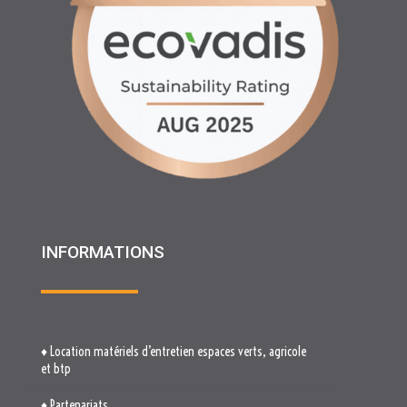
INFORMATIONS
♦ Location matériels d’entretien espaces verts, agricole
et btp
♦ Partenariats
♦ Recrutement
♦ Service Client
♦ Materiels BTP , Recyclage Environnement MEDIMAT
♦ Le Groupe RHF