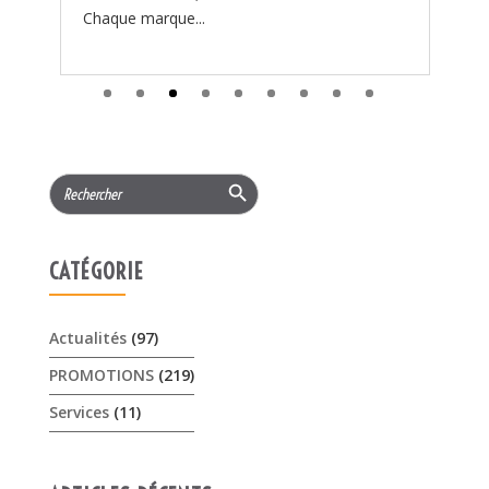
Search
for:
CATÉGORIE
Actualités
(97)
PROMOTIONS
(219)
Services
(11)
ARTICLES RÉCENTS
𝟏𝟓% 𝐝𝐞 𝐫𝐞𝐦𝐢𝐬𝐞 cet été sur les …
3 août 2026