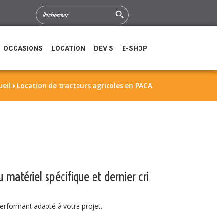
Search Button
SEARCH
FOR:
OCCASIONS
LOCATION
DEVIS
E-SHOP
ueil
Location de tracteurs agricoles en PACA

 matériel spécifique et dernier cri
performant adapté à votre projet.