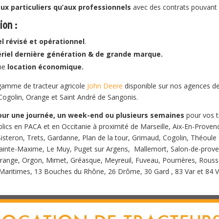
ux particuliers qu’aux professionnels
avec des contrats pouvant
ion :
l révisé et opérationnel
.
riel dernière génération & de grande marque.
une
location économique.
 gamme de tracteur agricole
John Deere
disponible sur nos agences de 
Cogolin, Orange et Saint André de Sangonis.
our une journée, un week-end ou plusieurs semaines
pour vos t
ublics en PACA et en Occitanie à proximité de Marseille, Aix-En-Prove
eron, Trets, Gardanne, Plan de la tour, Grimaud, Cogolin, Théoule s
Sainte-Maxime, Le Muy, Puget sur Argens, Mallemort, Salon-de-prove
 Orange, Orgon, Mimet, Gréasque, Meyreuil, Fuveau, Pourrières, Rouss
Maritimes, 13 Bouches du Rhône, 26 Drôme, 30 Gard , 83 Var et 84 V