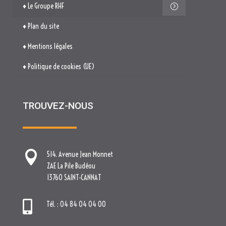
♦ Plan du site
♦ Mentions légales
♦ Politique de cookies (UE)
TROUVEZ-NOUS

514. Avenue Jean Monnet
ZAE La Pile Budéou
13760 SAINT-CANNAT

Tél. : 04 84 04 04 00
contact[at]nova-groupe.fr