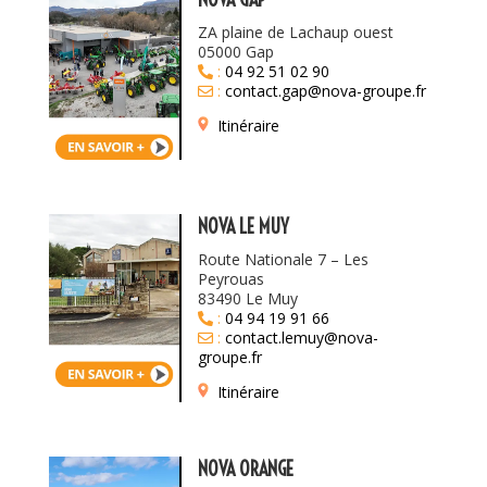
ZA plaine de Lachaup ouest
05000 Gap
:
04 92 51 02 90
:
contact.gap@nova-groupe.fr
Itinéraire
NOVA LE MUY
Route Nationale 7 – Les
Peyrouas
83490 Le Muy
:
04 94 19 91 66
:
contact.lemuy@nova-
groupe.fr
Itinéraire
NOVA ORANGE