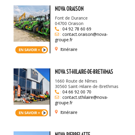
NOVA ORAISON
Font de Durance
04700 Oraison
:
04 92 78 60 69
:
contact.oraison@nova-
groupe.fr
Itinéraire
NOVA ST-HILAIRE-DE-BRETHMAS
1660 Route de Nîmes
30560 Saint-Hilaire-de-Brethmas
:
04 66 92 00 70
:
contact.sthilaire@nova-
groupe.fr
Itinéraire
NOVA PIERRELATTE