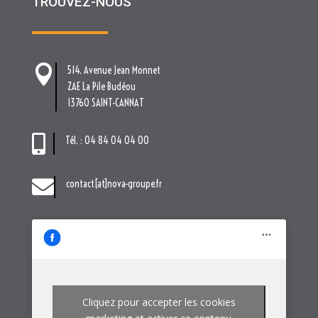
TROUVEZ-NOUS

514. Avenue Jean Monnet
ZAE La Pile Budéou
13760 SAINT-CANNAT

Tél. : 04 84 04 04 00

contact[at]nova-groupe.fr
Cliquez pour accepter les cookies