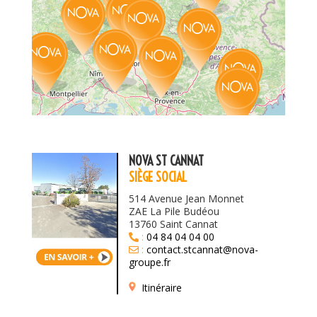
50 km
NOVA ST CANNAT
50 mi
SIÈGE SOCIAL
Leaflet
|
©
OpenStreetMap
514 Avenue Jean Monnet
ZAE La Pile Budéou
13760 Saint Cannat
:
04 84 04 04 00
:
contact.stcannat@nova-
groupe.fr
:
Itinéraire