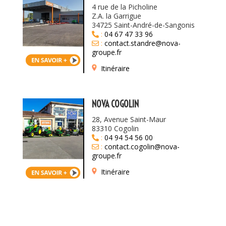
4 rue de la Picholine
Z.A. la Garrigue
34725 Saint-André-de-Sangonis
:
04 67 47 33 96
:
contact.standre@nova-
groupe.fr
Itinéraire
NOVA COGOLIN
28, Avenue Saint-Maur
83310 Cogolin
:
04 94 54 56 00
:
contact.cogolin@nova-
groupe.fr
Itinéraire