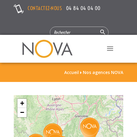
CONTACTEZ-NOUS
04 84 04 04 00
Search Button
SEARCH
FOR:
Accueil
Nos agences NOVA

+
−