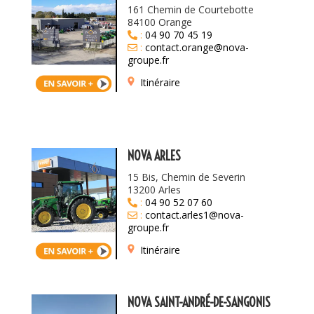
161 Chemin de Courtebotte
84100 Orange
:
04 90 70 45 19
:
contact.orange@nova-
groupe.fr
Itinéraire
NOVA ARLES
15 Bis, Chemin de Severin
13200 Arles
:
04 90 52 07 60
:
contact.arles1@nova-
groupe.fr
Itinéraire
NOVA SAINT-ANDRÉ-DE-SANGONIS