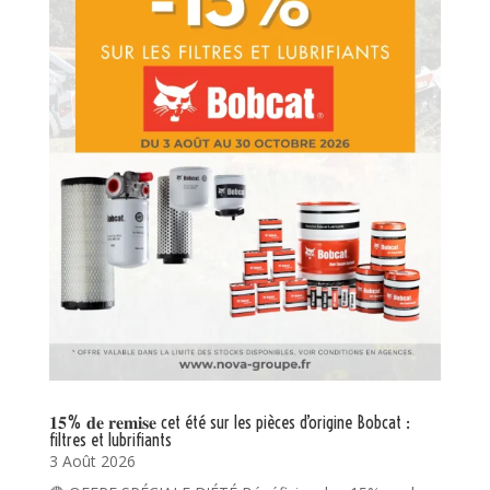
𝟏𝟓% 𝐝𝐞 𝐫𝐞𝐦𝐢𝐬𝐞 cet été sur les pièces d’origine Bobcat :
filtres et lubrifiants
3 Août 2026