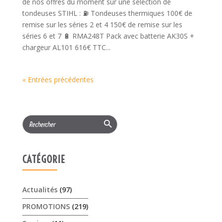
de nos offres du moment sur une sélection de
tondeuses STIHL : ⛽ Tondeuses thermiques 100€ de
remise sur les séries 2 et 4 150€ de remise sur les
séries 6 et 7 🔋 RMA248T Pack avec batterie AK30S +
chargeur AL101 616€ TTC...
« Entrées précédentes
Search Button
Search
for:
CATÉGORIE
Actualités
(97)
PROMOTIONS
(219)