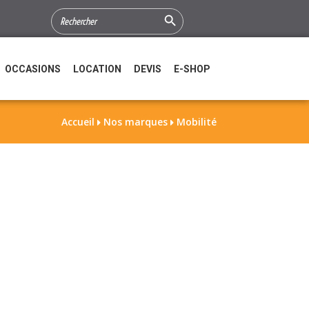
Search Button
SEARCH
FOR:
OCCASIONS
LOCATION
DEVIS
E-SHOP
Accueil
Nos marques
Mobilité

