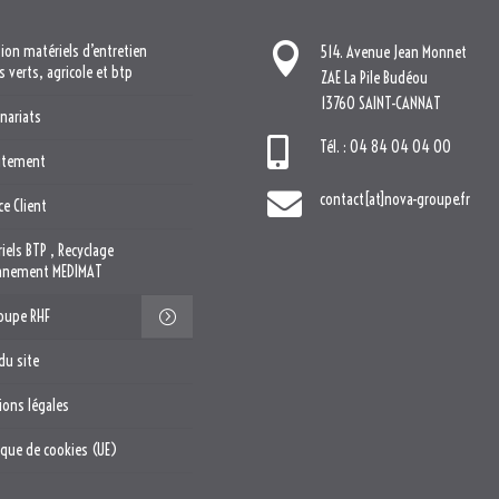

tion matériels d’entretien
514. Avenue Jean Monnet
 verts, agricole et btp
ZAE La Pile Budéou
13760 SAINT-CANNAT
enariats

Tél. : 04 84 04 04 00
utement

contact[at]nova-groupe.fr
ce Client
iels BTP , Recyclage
onnement MEDIMAT
roupe RHF
du site
ions légales
tique de cookies (UE)