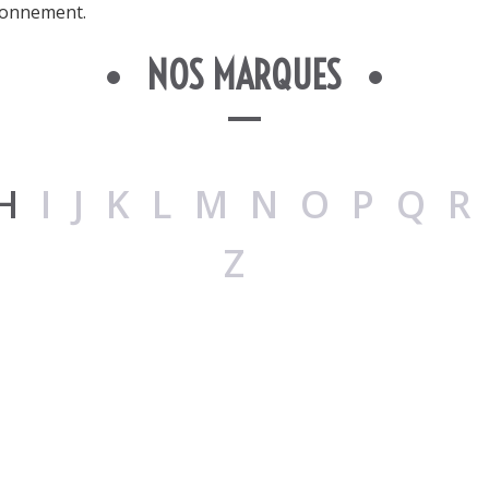
ironnement.
NOS MARQUES
H
IJKLMNOPQ
Z