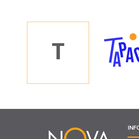
T
INF