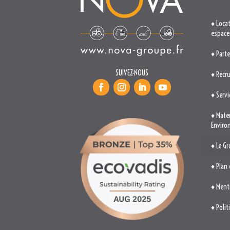
♦ Loca
espaces
♦ Part
SUIVEZ-NOUS
♦ Recr
♦ Servi
♦ Mater
Envir
♦ Le G
♦ Plan 
♦ Ment
♦ Poli