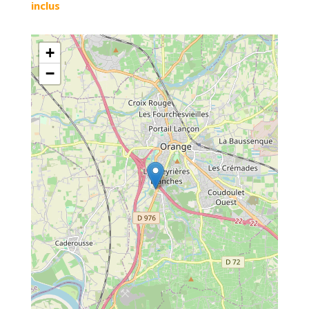
inclus
+
−