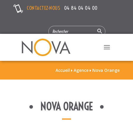
CONTACTEZ-NOUS
04 84 04 04 00
Search Button
SEARCH
FOR:
Accueil
Agence
Nova Orange


NOVA ORANGE