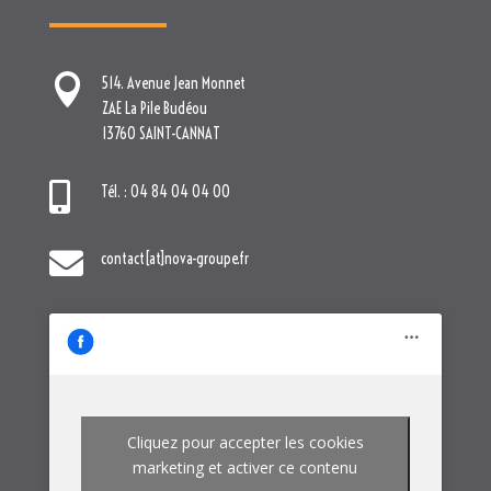

514. Avenue Jean Monnet
ZAE La Pile Budéou
13760 SAINT-CANNAT

Tél. : 04 84 04 04 00

contact[at]nova-groupe.fr
Cliquez pour accepter les cookies
marketing et activer ce contenu