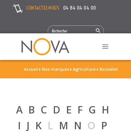
CONTACTEZ-NOUS
04 84 04 04 00
Search Button
SEARCH
FOR:
Accueil
Nos marques
Agriculture
Boisselet



A
B
C
D
E
F
G
H
I
J
K
L
M
N
O
P