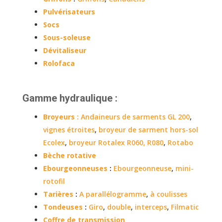
Pulvérisateurs
Socs
Sous-soleuse
Dévitaliseur
Rolofaca
Gamme hydraulique :
Broyeurs :
Andaineurs de sarments GL 200
,
vignes étroites
,
broyeur de sarment hors-sol
Ecolex
,
broyeur Rotalex R060, R080
,
Rotabo
Bèche rotative
Ebourgeonneuses
:
Ebourgeonneuse
,
mini-
rotofil
Tarières
:
A parallélogramme
,
à coulisses
Tondeuses
:
Giro
,
double
,
interceps
,
Filmatic
Coffre de transmission