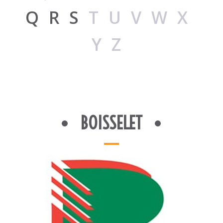
Q
R
S
TUVWX
YZ
BOISSELET