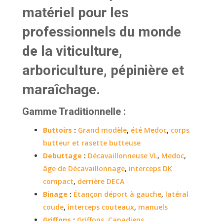
matériel pour les
professionnels du monde
de la viticulture,
arboriculture, pépinière et
maraîchage.
Gamme Traditionnelle
:
Buttoirs
:
Grand modèle
,
été Medoc
,
corps
butteur et rasette butteuse
Debuttage
:
Décavaillonneuse VL
,
Medoc
,
âge de Décavaillonnage
,
interceps DK
compact
,
derrière DECA
Binage
:
Étançon déport à gauche
,
latéral
coude
,
interceps couteaux
,
manuels
Griffons
:
Griffons
,
Canadiens