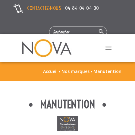
CONTACTEZ-NOUS
04 84 04 04 00
Search Button
SEARCH
FOR:
Accueil
Nos marques
Manutention


MANUTENTION