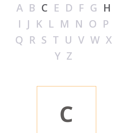
AB
C
EDFG
H
IJKLMNOP
QRSTUVWX
YZ
C