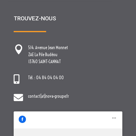
TROUVEZ-NOUS

514. Avenue Jean Monnet
ZAE La Pile Budéou
13760 SAINT-CANNAT

Tél. : 04 84 04 04 00

contact[at]nova-groupe.fr