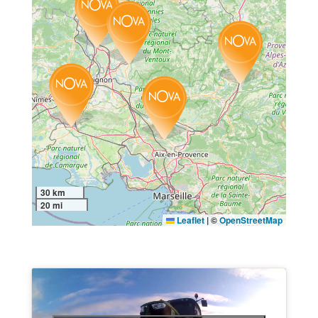
30 km
20 mi
Leaflet
|
©
OpenStreetMap