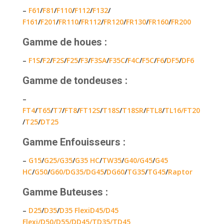
–
F61
/
F81
/
F110
/
F112
/
F132
/
F161
/
F201
/
FR110
/
FR112
/
FR120
/
FR130
/
FR160
/
FR200
Gamme de houes
:
–
F1S
/
F2
/
F2S
/
F25
/
F3
/
F3SA
/
F35C
/
F4C
/
F5C
/
F6
/
DF5
/
DF6
Gamme de tondeuses
:
–
FT4
/
T65
/
T7
/
FT8
/
FT12S
/
T18S
/
T18SR
/
FTL8
/
TL16/
FT20
/
T25
/
DT25
Gamme Enfouisseurs
:
–
G15
/
G25
/G35
/
G35 HC
/
TW35
/
G40/
G45
/
G45
HC
/
G50
/
G60/
DG35/
DG45
/
DG60
/
TG35
/
TG45
/
Raptor
Gamme Buteuses
:
–
D25
/
D35
/
D35 Flexi
D45/
D45
Flexi/
D50/
D55/
DD45/
TD35/
TD45