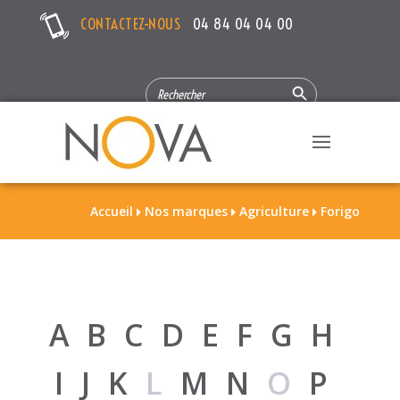
CONTACTEZ-NOUS
04 84 04 04 00
Search Button
SEARCH
FOR:
Accueil
Nos marques
Agriculture
Forigo



A
B
C
D
E
F
G
H
I
J
K
L
M
N
O
P