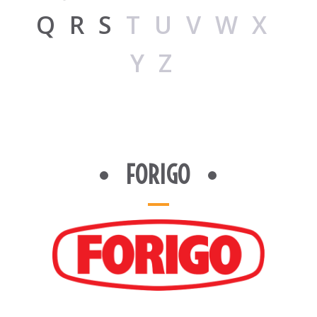
Q
R
S
TUVWX
YZ
FORIGO