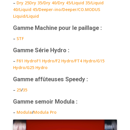
–
Dry 25
Dry 35/
Dry 40/
Dry 45/
Liquid 35/
Liquid
40/
Liquid 45/
Deeper-ino/
Deeper/
CO.MODUS
Liquid/
Liquid
Gamme Machine pour le paillage
:
–
STF
Gamme Série Hydro
:
–
F61 Hydro
F1 Hydro/
F2 Hydro/
FT4 Hydro/
G15
Hydro/
G25 Hydro
Gamme affûteuses Speedy
:
–
25
/
35
Gamme semoir Modula
:
–
Modula
/
Modula Pro