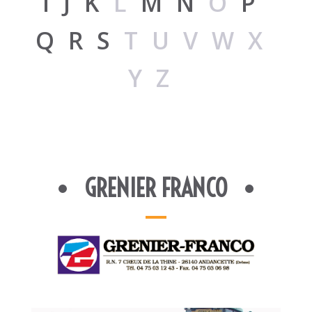
I
J
K
L
M
N
O
P
Q
R
S
TUVWX
YZ
GRENIER FRANCO