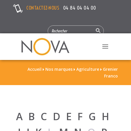
CONTACTEZ-NOUS
04 84 04 04 00
Search Button
SEARCH
FOR:
Accueil
Nos marques
Agriculture
Grenier



Franco
A
B
C
D
E
F
G
H