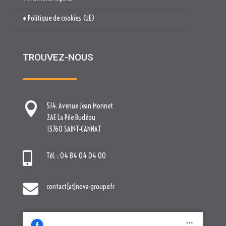
♦ Politique de cookies (UE)
TROUVEZ-NOUS

514. Avenue Jean Monnet
ZAE La Pile Budéou
13760 SAINT-CANNAT

Tél. : 04 84 04 04 00

contact[at]nova-groupe.fr