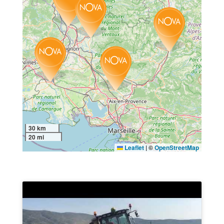
30 km
20 mi
Leaflet
|
©
OpenStreetMap