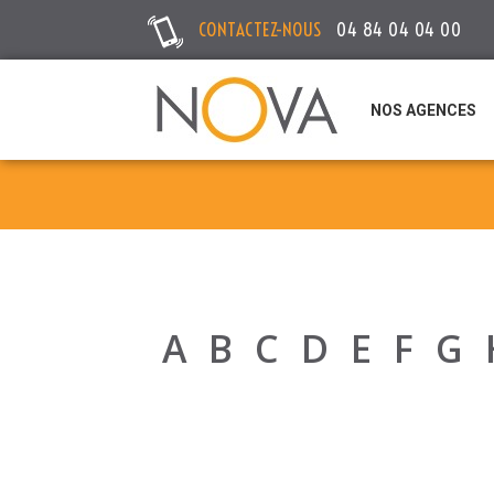
CONTACTEZ-NOUS
04 84 04 04 00
NOS AGENCES
A
B
C
D
E
F
G