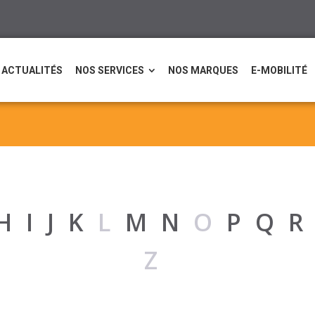
ACTUALITÉS
NOS SERVICES
NOS MARQUES
E-MOBILITÉ
H
I
J
K
L
M
N
O
P
Q
Z