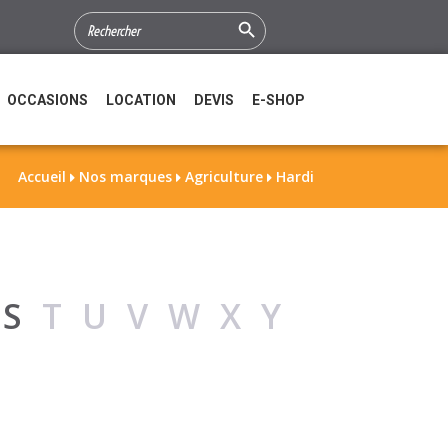
Search Button
SEARCH
FOR:
OCCASIONS
LOCATION
DEVIS
E-SHOP
Accueil
Nos marques
Agriculture
Hardi



R
S
TUVWXY