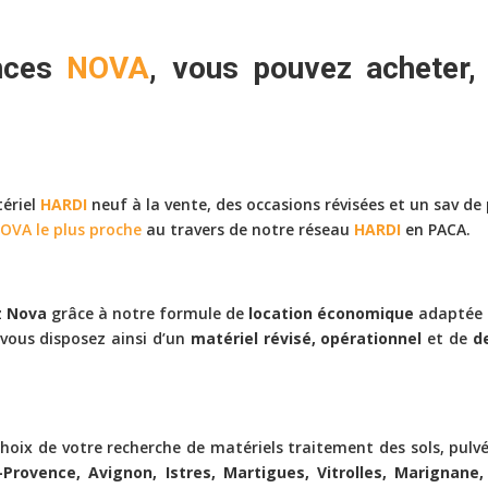
ences
NOVA
, vous pouvez
acheter,
tériel
HARDI
neuf à la vente, des occasions révisées et un sav de
OVA le plus proche
au travers de notre réseau
HARDI
en PACA.
z
Nova
grâce à notre formule de
location économique
adaptée à
 vous disposez ainsi d’un
matériel révisé, opérationnel
et de
d
oix de votre recherche de matériels traitement des sols, pulv
n-Provence, Avignon, Istres, Martigues, Vitrolles, Marignan