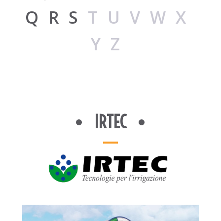
Q
R
S
TUVWX
YZ
IRTEC