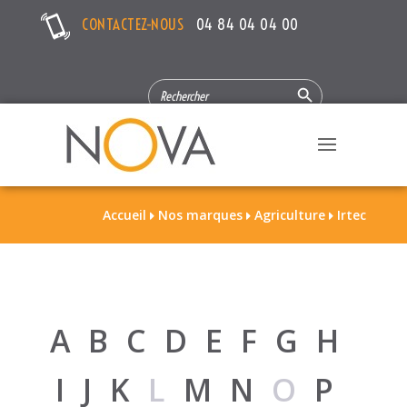
CONTACTEZ-NOUS
04 84 04 04 00
Search Button
SEARCH
FOR:
Accueil
Nos marques
Agriculture
Irtec



A
B
C
D
E
F
G
H
I
J
K
L
M
N
O
P