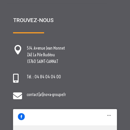
TROUVEZ-NOUS

514. Avenue Jean Monnet
ZAE La Pile Budéou
13760 SAINT-CANNAT

Tél. : 04 84 04 04 00

contact[at]nova-groupe.fr