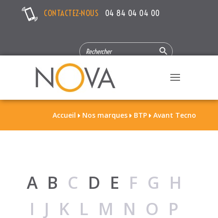
CONTACTEZ-NOUS
04 84 04 04 00
Search Button
SEARCH
FOR:
Accueil
Nos marques
BTP
Avant Tecno



A
B
C
D
E
FGH
IJKLMNOP