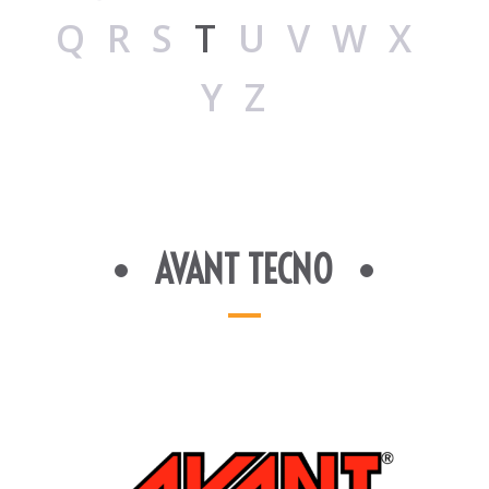
QRS
T
UVWX
YZ
AVANT TECNO