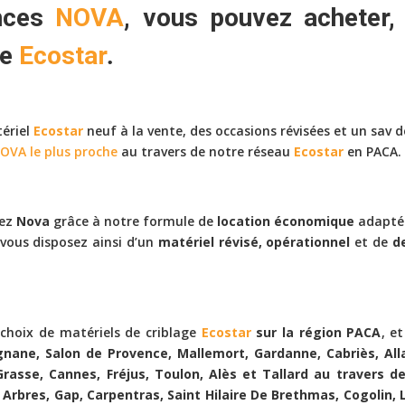
ences
NOVA
, vous pouvez
acheter,
ge
Ecostar
.
tériel
Ecostar
neuf à la vente, des occasions révisées et un sav d
OVA le plus proche
au travers de notre réseau
Ecostar
en PACA.
hez
Nova
grâce à notre formule de
location économique
adaptée
 vous disposez ainsi d’un
matériel révisé, opérationnel
et de
d
choix de matériels de criblage
Ecostar
sur la région PACA
, e
rignane, Salon de Provence, Mallemort, Gardanne, Cabriès, 
 Grasse, Cannes, Fréjus, Toulon, Alès et Tallard au travers 
s Arbres, Gap, Carpentras, Saint Hilaire De Brethmas, Cogolin, 