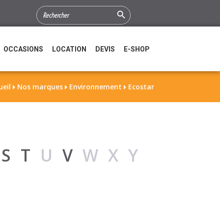
Search Button
SEARCH
FOR:
OCCASIONS
LOCATION
DEVIS
E-SHOP
ueil
Nos marques
Environnement
Ecostar



R
S
T
U
V
WXY