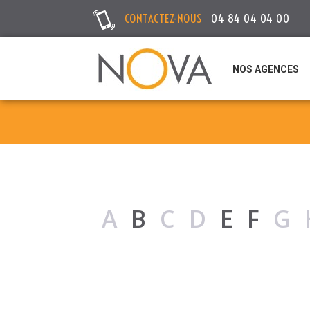
CONTACTEZ-NOUS
04 84 04 04 00
NOS AGENCES
A
B
CD
E
F
G