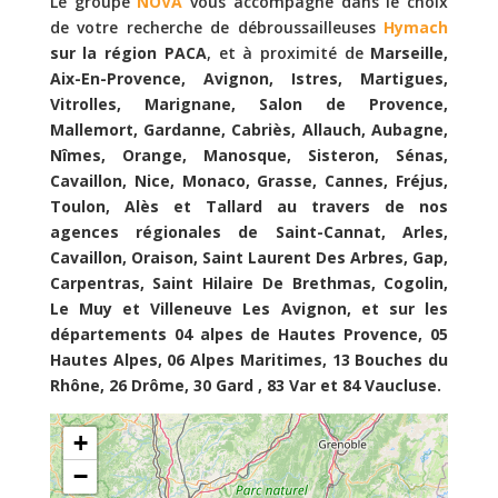
Le groupe
NOVA
vous accompagne dans le choix
de votre recherche de débroussailleuses
Hymach
sur la région PACA
, et à proximité de
Marseille,
Aix-En-Provence, Avignon, Istres, Martigues,
Vitrolles, Marignane, Salon de Provence,
Mallemort, Gardanne, Cabriès, Allauch, Aubagne,
Nîmes, Orange, Manosque, Sisteron, Sénas,
Cavaillon, Nice, Monaco, Grasse, Cannes, Fréjus,
Toulon, Alès et Tallard au travers de nos
agences régionales de Saint-Cannat, Arles,
Cavaillon, Oraison, Saint Laurent Des Arbres, Gap,
Carpentras, Saint Hilaire De Brethmas, Cogolin,
Le Muy et Villeneuve Les Avignon, et sur les
départements 04 alpes de Hautes Provence, 05
Hautes Alpes, 06 Alpes Maritimes, 13 Bouches du
Rhône, 26 Drôme, 30 Gard , 83 Var et 84 Vaucluse.
+
−