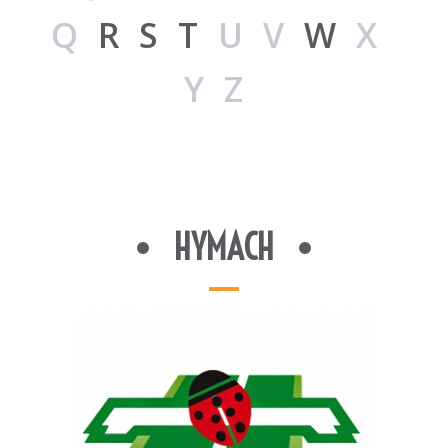
Q
R
S
T
UV
W
X
YZ
HYMACH