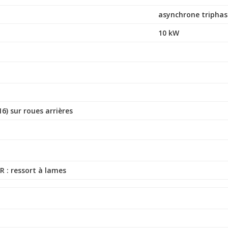
asynchrone triphas
10 kW
6) sur roues arrières
R : ressort à lames