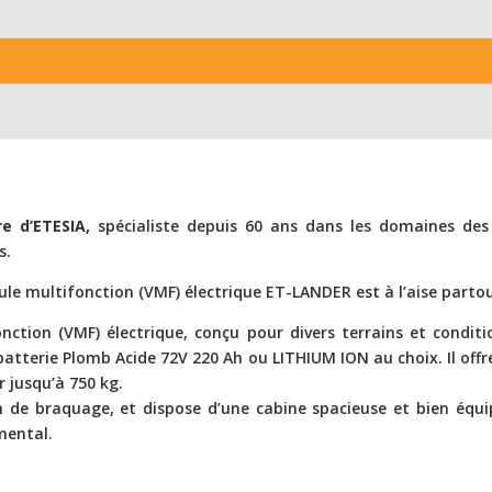
e d’ETESIA,
spécialiste depuis 60 ans dans les domaines des
s.
cule multifonction (VMF) électrique ET-LANDER est à l’aise part
nction (VMF) électrique, conçu pour divers terrains et conditio
atterie Plomb Acide 72V 220 Ah ou LITHIUM ION au choix. Il off
r jusqu’à 750 kg.
 de braquage, et dispose d’une cabine spacieuse et bien équi
mental.