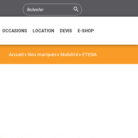
Search Button
SEARCH
FOR:
OCCASIONS
LOCATION
DEVIS
E-SHOP
Accueil
Nos marques
Mobilité
ETESIA


