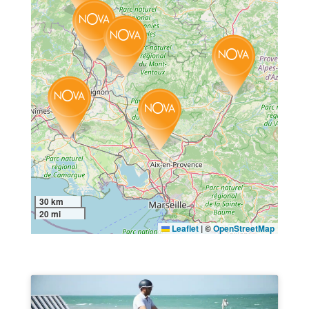
30 km
20 mi
Leaflet
|
©
OpenStreetMap