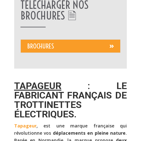
TÉLÉCHARGER NOS
BROCHURES 🗎
BROCHURES
TAPAGEUR
: LE
FABRICANT FRANÇAIS DE
TROTTINETTES
ÉLECTRIQUES.
Tapageur
, est une marque française qui
révolutionne vos
déplacements en pleine nature
.
Basée en Normandie, la marque propose
deux