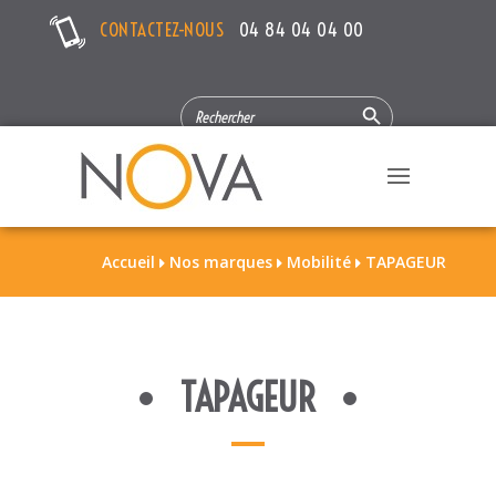
CONTACTEZ-NOUS
04 84 04 04 00
Search Button
SEARCH
FOR:
Accueil
Nos marques
Mobilité
TAPAGEUR



TAPAGEUR