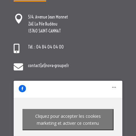

514. Avenue Jean Monnet
ZAE La Pile Budéou
13760 SAINT-CANNAT

Tél. : 04 84 04 04 00

contact[at]nova-groupe.fr
Cliquez pour accepter les cookies
marketing et activer ce contenu