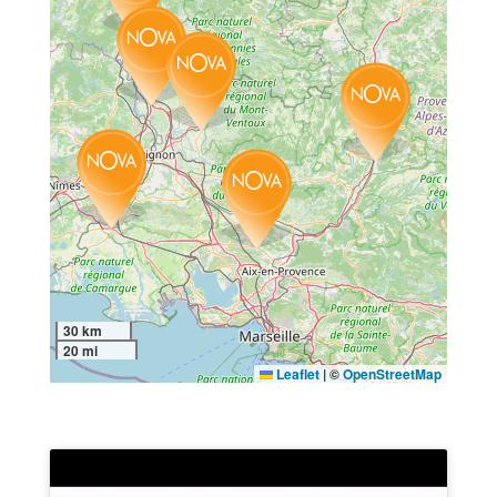
30 km
20 mi
Leaflet
|
©
OpenStreetMap