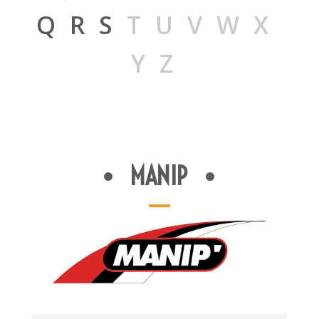
Q
R
S
TUVWX
YZ
MANIP