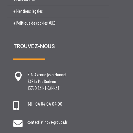
♦ Mentions légales
♦ Politique de cookies (UE)
TROUVEZ-NOUS

514. Avenue Jean Monnet
ZAE La Pile Budéou
13760 SAINT-CANNAT

Tél. : 04 84 04 04 00

contact[at]nova-groupe.fr