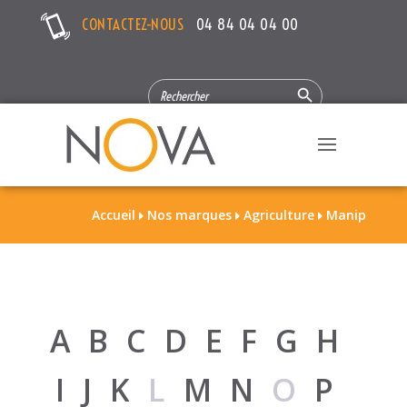
CONTACTEZ-NOUS
04 84 04 04 00
Search Button
SEARCH
FOR:
Accueil
Nos marques
Agriculture
Manip



A
B
C
D
E
F
G
H
I
J
K
L
M
N
O
P