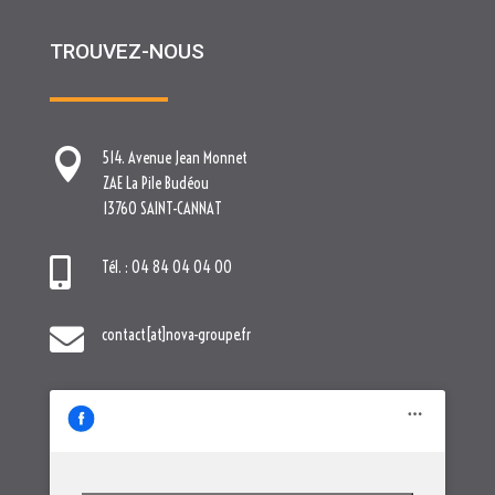
TROUVEZ-NOUS

514. Avenue Jean Monnet
ZAE La Pile Budéou
13760 SAINT-CANNAT

Tél. : 04 84 04 04 00

contact[at]nova-groupe.fr