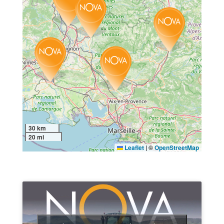
30 km
20 mi
Leaflet
|
©
OpenStreetMap