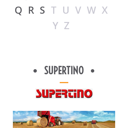
Q
R
S
TUVWX
YZ
SUPERTINO