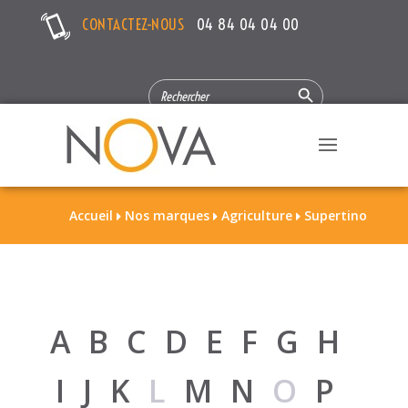
CONTACTEZ-NOUS
04 84 04 04 00
Search Button
SEARCH
FOR:
Accueil
Nos marques
Agriculture
Supertino



A
B
C
D
E
F
G
H
I
J
K
L
M
N
O
P