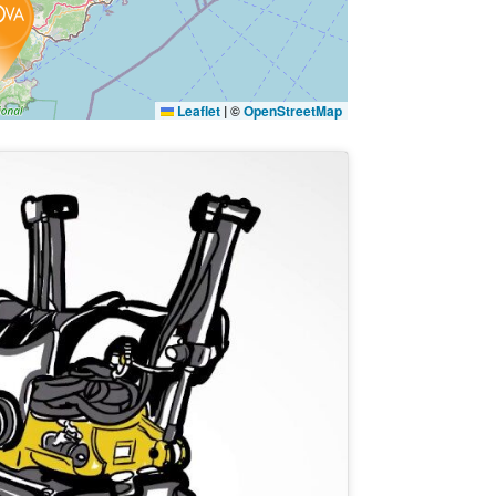
Leaflet
|
©
OpenStreetMap