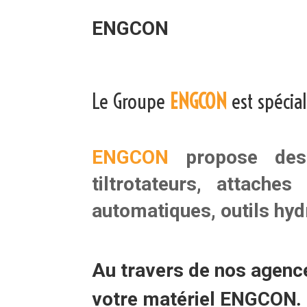
ENGCON
Le Groupe
ENGCON
est spécia
ENGCON
propose de
tiltrotateurs
,
attaches 
automatiques
,
outils hy
Au travers de nos agen
votre matériel
ENGCON
.