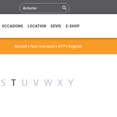
Search Button
SEARCH
FOR:
OCCASIONS
LOCATION
DEVIS
E-SHOP
Accueil
Nos marques
BTP
Engcon



RS
T
UVWXY