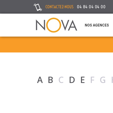
CONTACTEZ-NOUS
04 84 04 04 00
NOS AGENCES
A
B
C
D
E
FG