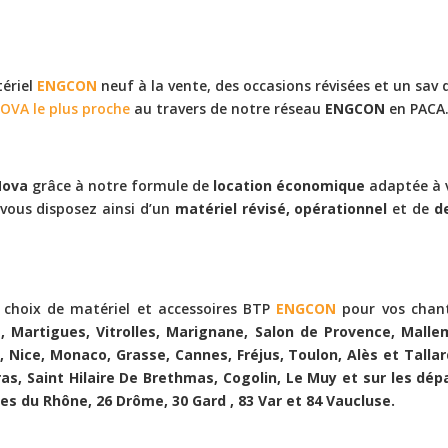
tériel
ENGCON
neuf à la vente, des occasions révisées et un sav 
OVA le plus proche
au travers de notre réseau
ENGCON
en PACA
Nova
grâce à notre formule de
location économique
adaptée à v
 vous disposez ainsi d’un
matériel révisé, opérationnel
et de
d
choix de matériel et accessoires BTP
ENGCON
pour vos chan
es, Martigues, Vitrolles, Marignane, Salon de Provence, Malle
 Nice, Monaco, Grasse, Cannes, Fréjus, Toulon, Alès et Talla
ras, Saint Hilaire De Brethmas, Cogolin, Le Muy et sur les d
es du Rhône, 26 Drôme, 30 Gard , 83 Var et 84 Vaucluse.