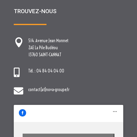
TROUVEZ-NOUS

514. Avenue Jean Monnet
ZAE La Pile Budéou
13760 SAINT-CANNAT

Tél. : 04 84 04 04 00

contact[at]nova-groupe.fr