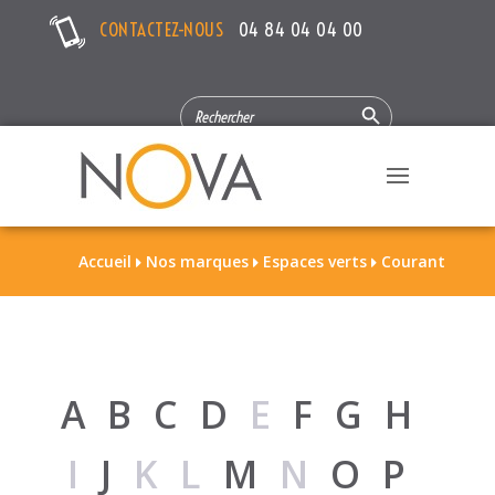
CONTACTEZ-NOUS
04 84 04 04 00
Search Button
SEARCH
FOR:
Accueil
Nos marques
Espaces verts
Courant



A
B
C
D
E
F
G
H
I
J
KL
M
N
O
P