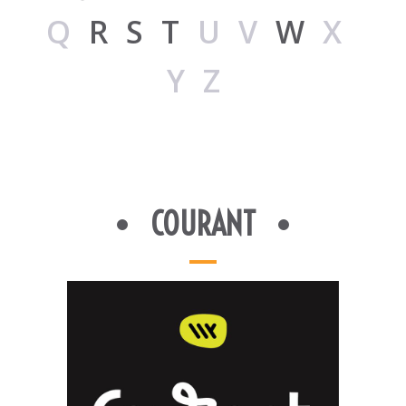
Q
R
S
T
UV
W
X
YZ
COURANT