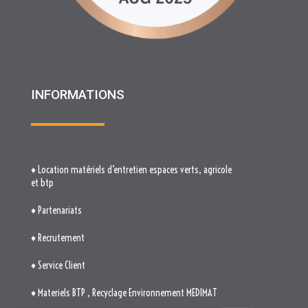
♦ Location matériels d’entretien espaces verts, agricole
et btp
♦ Partenariats
♦ Recrutement
♦ Service Client
♦ Materiels BTP , Recyclage Environnement MEDIMAT
♦ Le Groupe RHF
♦ Plan du site
♦ Mentions légales
♦ Politique de cookies (UE)