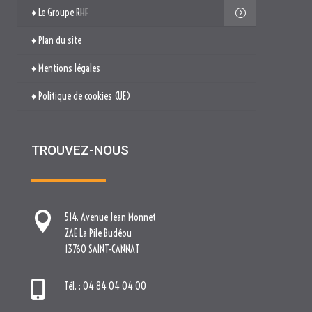
TROUVEZ-NOUS

514. Avenue Jean Monnet
ZAE La Pile Budéou
13760 SAINT-CANNAT

Tél. : 04 84 04 04 00

contact[at]nova-groupe.fr