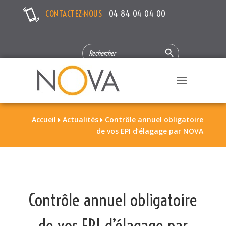
CONTACTEZ-NOUS
04 84 04 04 00
Search Button
SEARCH
FOR:
Accueil
Actualités
Contrôle annuel obligatoire


de vos EPI d’élagage par NOVA
Contrôle annuel obligatoire
de vos EPI d’élagage par