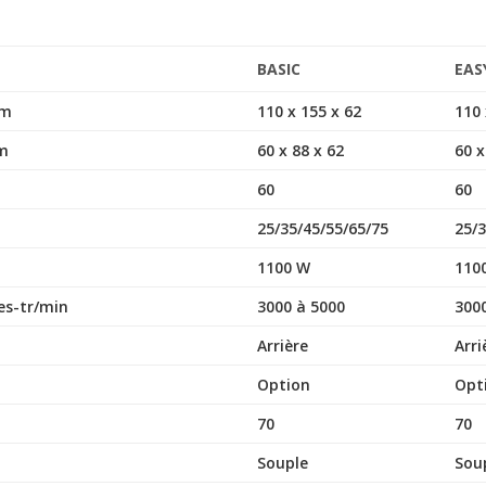
BASIC
EAS
cm
110 x 155 x 62
110 
cm
60 x 88 x 62
60 x
60
60
25/35/45/55/65/75
25/3
1100 W
110
es-tr/min
3000 à 5000
300
Arrière
Arri
Option
Opt
70
70
Souple
Sou