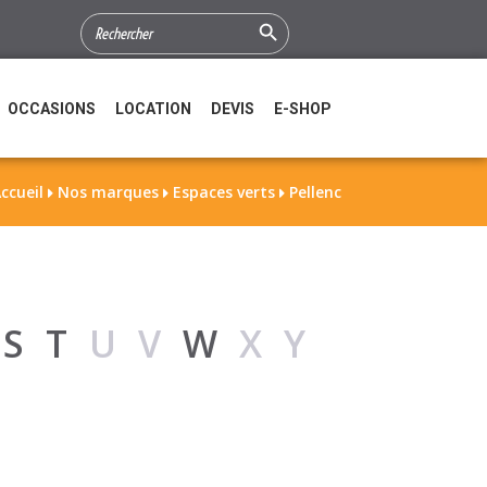
Search Button
SEARCH
FOR:
OCCASIONS
LOCATION
DEVIS
E-SHOP
ccueil
Nos marques
Espaces verts
Pellenc



R
S
T
UV
W
XY