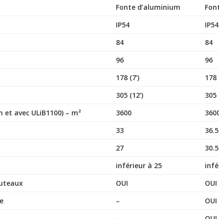
Fonte d’aluminium
Fon
IP54
IP54
84
84
96
96
178 (7’)
178 
305 (12’)
305 
 et avec ULiB1100) – m²
3600
360
33
36.5
27
30.5
inférieur à 25
infé
outeaux
OUI
OUI
pe
–
OUI
–
OUI