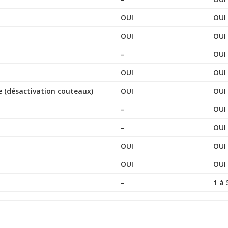
OUI
OUI
OUI
OUI
–
OUI
OUI
OUI
 (désactivation couteaux)
OUI
OUI
–
OUI
–
OUI
OUI
OUI
OUI
OUI
–
1 à 