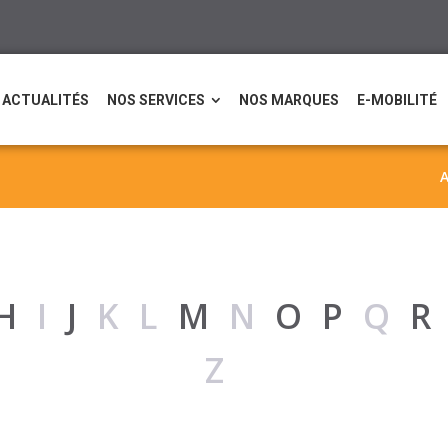
ACTUALITÉS
NOS SERVICES
NOS MARQUES
E-MOBILITÉ
A
H
I
J
KL
M
N
O
P
Q
Z