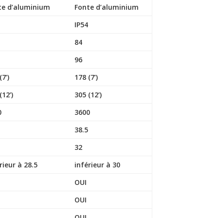
te d’aluminium
Fonte d’aluminium
IP54
84
96
(7’)
178 (7’)
(12’)
305 (12’)
0
3600
38.5
32
rieur à 28.5
inférieur à 30
OUI
OUI
OUI