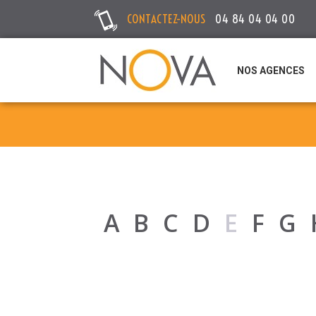
CONTACTEZ-NOUS
04 84 04 04 00
NOS AGENCES
A
B
C
D
E
F
G