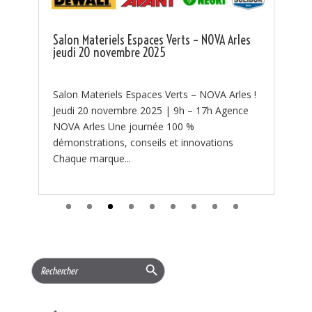
Tsurumi disponible chez NOVA ! 🔥 🔥 La lutte
contre les feux de forêt commence par une
s
bonne préparation. 🔥 Chaque été, les...
 !
Search Button
Search
for:
CATÉGORIE
Actualités
(97)
PROMOTIONS
(219)
Services
(11)