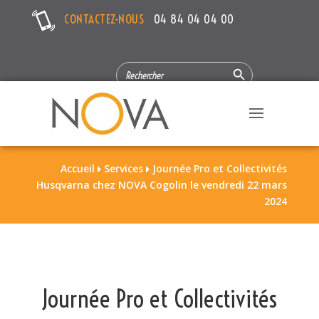
CONTACTEZ-NOUS
04 84 04 04 00
Search Button
SEARCH
FOR:
Accueil
Services
Journée Pro et Collectivités


Husqvarna chez NOVA Cogolin le vendredi 22 mars
2024
Journée Pro et Collectivités