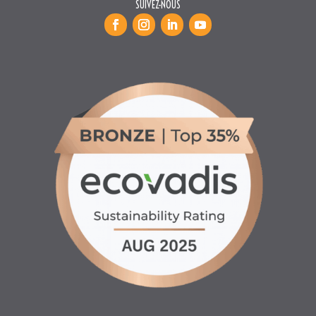
INFORMATIONS
♦ Location matériels d’entretien espaces verts, agricole