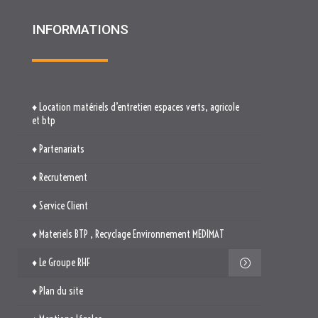
et btp
♦ Partenariats
♦ Recrutement
♦ Service Client
♦ Materiels BTP , Recyclage Environnement MEDIMAT
♦ Le Groupe RHF
♦ Plan du site
♦ Mentions légales
♦ Politique de cookies (UE)
TROUVEZ-NOUS