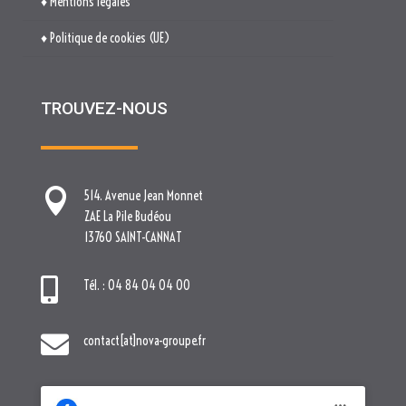

514. Avenue Jean Monnet
ZAE La Pile Budéou
13760 SAINT-CANNAT

Tél. : 04 84 04 04 00

contact[at]nova-groupe.fr
Cliquez pour accepter les cookies
marketing et activer ce contenu