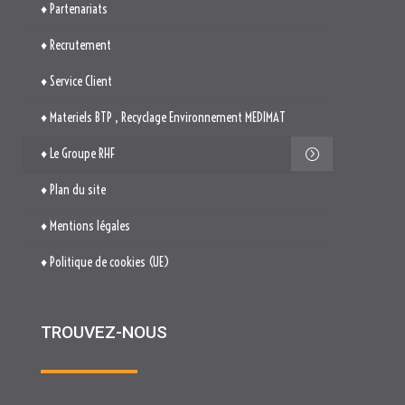
♦ Le Groupe RHF
♦ Plan du site
♦ Mentions légales
♦ Politique de cookies (UE)
TROUVEZ-NOUS

514. Avenue Jean Monnet
ZAE La Pile Budéou
13760 SAINT-CANNAT

Tél. : 04 84 04 04 00