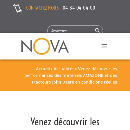
CONTACTEZ-NOUS
04 84 04 04 00
Search Button
SEARCH
FOR:
Accueil
Actualités
Venez découvrir les


performances des matériels AMAZONE et des
tracteurs John Deere en conditions réelles
Venez découvrir les