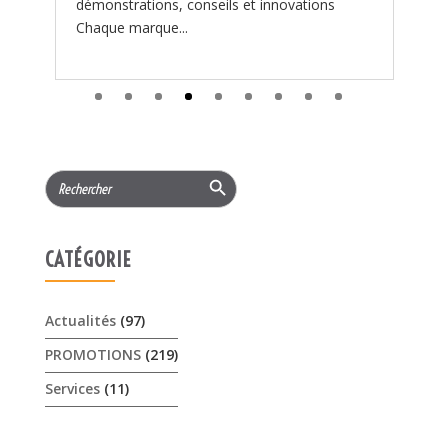
Search Button
Search
for:
CATÉGORIE
Actualités
(97)
PROMOTIONS
(219)
Services
(11)
ARTICLES RÉCENTS
𝟏𝟓% 𝐝𝐞 𝐫𝐞𝐦𝐢𝐬𝐞 cet été sur les …
3 août 2026