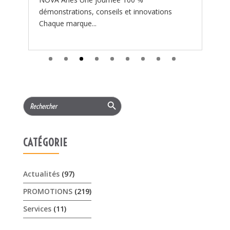
Search Button
Search
for:
CATÉGORIE
Actualités
(97)
PROMOTIONS
(219)
Services
(11)
ARTICLES RÉCENTS
𝟏𝟓% 𝐝𝐞 𝐫𝐞𝐦𝐢𝐬𝐞 cet été sur les …
3 août 2026