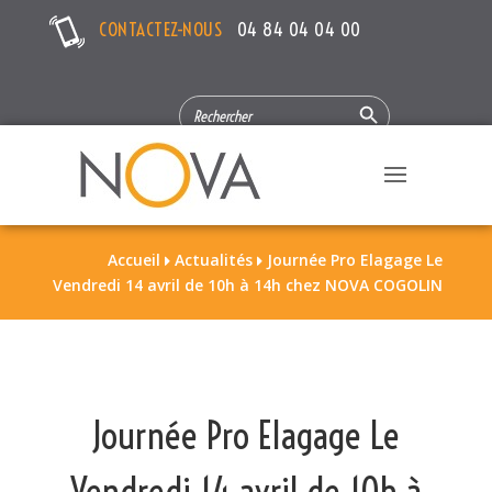
CONTACTEZ-NOUS
04 84 04 04 00
Search Button
SEARCH
FOR:
Accueil
Actualités
Journée Pro Elagage Le


Vendredi 14 avril de 10h à 14h chez NOVA COGOLIN
Journée Pro Elagage Le
Vendredi 14 avril de 10h à