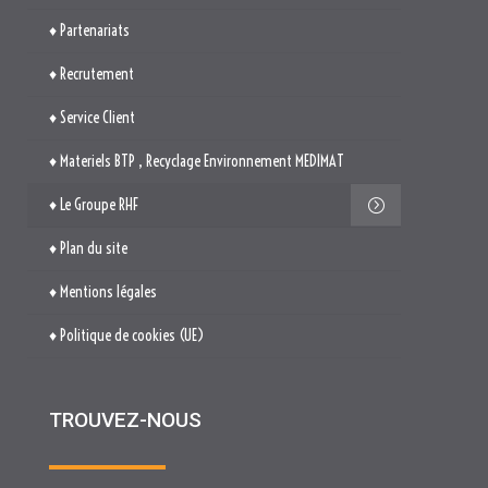
♦ Le Groupe RHF
♦ Plan du site
♦ Mentions légales
♦ Politique de cookies (UE)
TROUVEZ-NOUS

514. Avenue Jean Monnet
ZAE La Pile Budéou
13760 SAINT-CANNAT

Tél. : 04 84 04 04 00