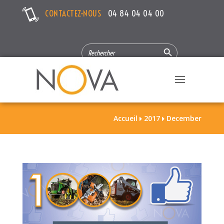
CONTACTEZ-NOUS
04 84 04 04 00
Search Button
SEARCH
FOR:
Accueil
2017
December

