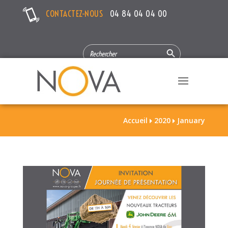
CONTACTEZ-NOUS
04 84 04 04 00
Search Button
SEARCH
FOR:
Accueil
2020
January

