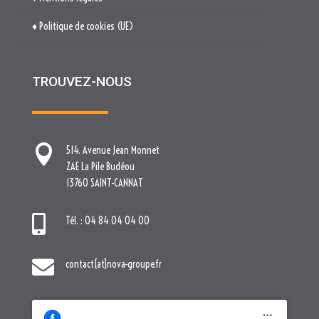
♦ Politique de cookies (UE)
TROUVEZ-NOUS

514. Avenue Jean Monnet
ZAE La Pile Budéou
13760 SAINT-CANNAT

Tél. : 04 84 04 04 00

contact[at]nova-groupe.fr