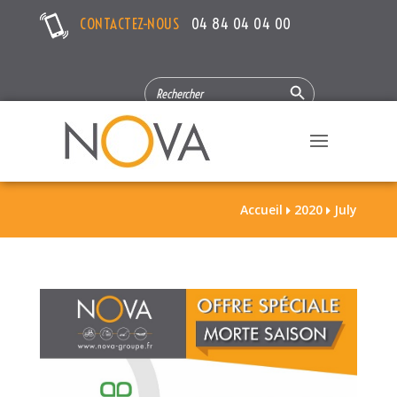
CONTACTEZ-NOUS
04 84 04 04 00
Search Button
SEARCH
FOR:
Accueil
2020
July

