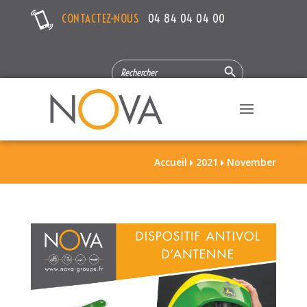
CONTACTEZ-NOUS
04 84 04 04 00
Search Button
SEARCH
FOR:
Accueil
2021
November

