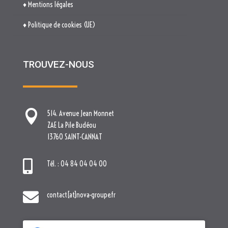
♦ Mentions légales
♦ Politique de cookies (UE)
TROUVEZ-NOUS

514. Avenue Jean Monnet
ZAE La Pile Budéou
13760 SAINT-CANNAT

Tél. : 04 84 04 04 00

contact[at]nova-groupe.fr