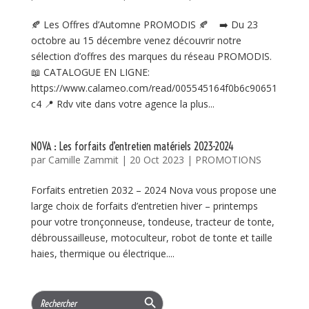
🍂 Les Offres d’Automne PROMODIS 🍂 ➡️ Du 23
octobre au 15 décembre venez découvrir notre
sélection d’offres des marques du réseau PROMODIS.
📖 CATALOGUE EN LIGNE:
https://www.calameo.com/read/005545164f0b6c90651
c4 📍 Rdv vite dans votre agence la plus...
NOVA : Les forfaits d’entretien matériels 2023-2024
par
Camille Zammit
|
20 Oct 2023
|
PROMOTIONS
Forfaits entretien 2032 – 2024 Nova vous propose une
large choix de forfaits d’entretien hiver – printemps
pour votre tronçonneuse, tondeuse, tracteur de tonte,
débroussailleuse, motoculteur, robot de tonte et taille
haies, thermique ou électrique....
Search Button
Search
for: