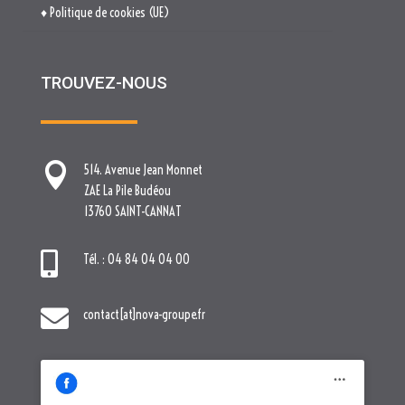
♦ Politique de cookies (UE)
TROUVEZ-NOUS

514. Avenue Jean Monnet
ZAE La Pile Budéou
13760 SAINT-CANNAT

Tél. : 04 84 04 04 00

contact[at]nova-groupe.fr