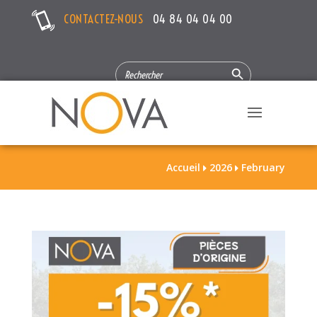
CONTACTEZ-NOUS
04 84 04 04 00
Search Button
SEARCH
FOR:
Accueil
2026
February

