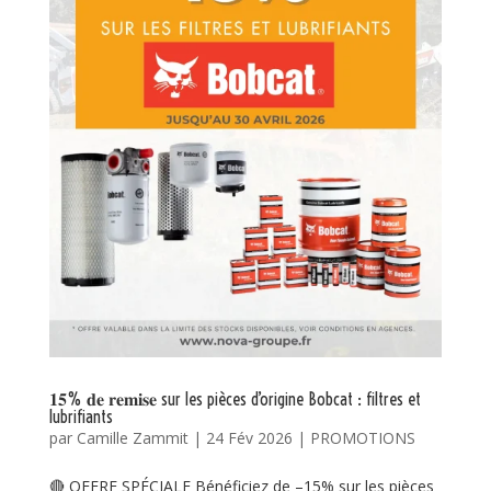
𝟏𝟓% 𝐝𝐞 𝐫𝐞𝐦𝐢𝐬𝐞 sur les pièces d’origine Bobcat : filtres et
lubrifiants
par
Camille Zammit
|
24 Fév 2026
|
PROMOTIONS
🔴 OFFRE SPÉCIALE Bénéficiez de –15% sur les pièces