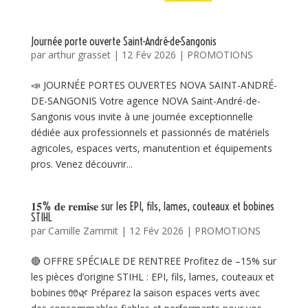
Journée porte ouverte Saint-André-de-Sangonis
par
arthur grasset
|
12 Fév 2026
|
PROMOTIONS
📣 JOURNÉE PORTES OUVERTES NOVA SAINT-ANDRÉ-
DE-SANGONIS Votre agence NOVA Saint-André-de-
Sangonis vous invite à une journée exceptionnelle
dédiée aux professionnels et passionnés de matériels
agricoles, espaces verts, manutention et équipements
pros. Venez découvrir...
𝟏𝟓% 𝐝𝐞 𝐫𝐞𝐦𝐢𝐬𝐞 sur les EPI, fils, lames, couteaux et bobines
STIHL
par
Camille Zammit
|
12 Fév 2026
|
PROMOTIONS
🔴 OFFRE SPÉCIALE DE RENTREE Profitez de –15% sur
les pièces d’origine STIHL : EPI, fils, lames, couteaux et
bobines 🧤🌿 Préparez la saison espaces verts avec