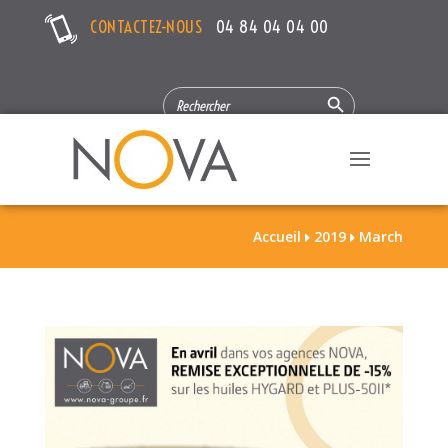
CONTACTEZ-NOUS
04 84 04 04 00
Search Button
SEARCH
FOR:
Accueil
2019
March

