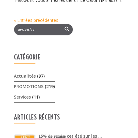
14900€ ht Vous aimez les défis ? Le Gator HPX aussi !...
« Entrées précédentes
Search Button
Search
for:
CATÉGORIE
Actualités
(97)
PROMOTIONS
(219)
Services
(11)
ARTICLES RÉCENTS
𝟏𝟓% 𝐝𝐞 𝐫𝐞𝐦𝐢𝐬𝐞 cet été sur les …