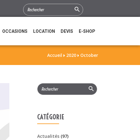
Search Button
SEARCH
FOR:
OCCASIONS
LOCATION
DEVIS
E-SHOP
Accueil
2020
October


Search Button
Search
for:
CATÉGORIE
Actualités
(97)