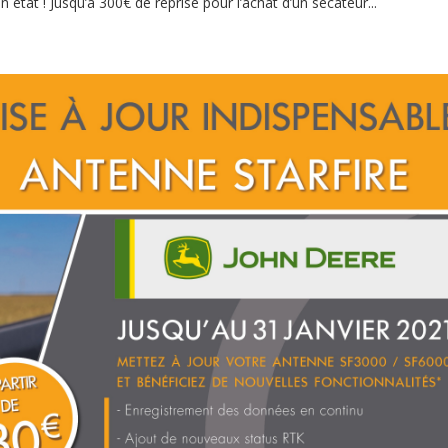
 état ! Jusqu’à 300€ de reprise pour l’achat d’un sécateur...