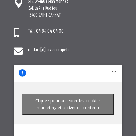

514. Avenue Jean Monnet
ZAE La Pile Budéou
13760 SAINT-CANNAT

Tél. : 04 84 04 04 00

contact[at]nova-groupe.fr
Cliquez pour accepter les cookies
marketing et activer ce contenu