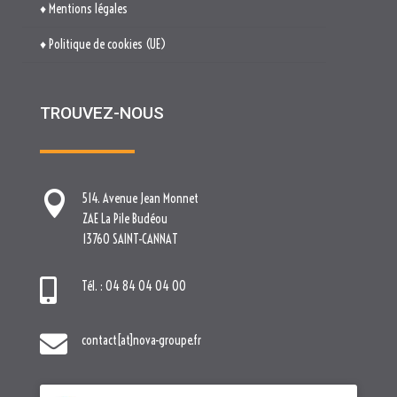
♦ Mentions légales
♦ Politique de cookies (UE)
TROUVEZ-NOUS

514. Avenue Jean Monnet
ZAE La Pile Budéou
13760 SAINT-CANNAT

Tél. : 04 84 04 04 00

contact[at]nova-groupe.fr