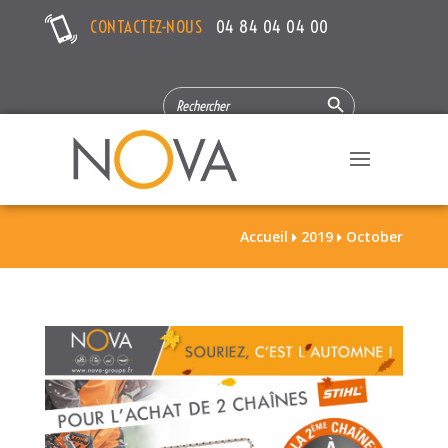
CONTACTEZ-NOUS
04 84 04 04 00
Search Button
SEARCH
FOR:
Accueil
2019
October

