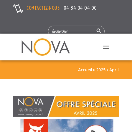
CONTACTEZ-NOUS
04 84 04 04 00
Search Button
SEARCH
FOR:
Accueil
2025
April

