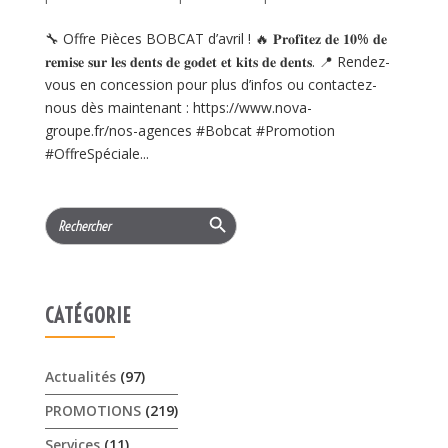
🔧 Offre Pièces BOBCAT d’avril ! 🔥 𝐏𝐫𝐨𝐟𝐢𝐭𝐞𝐳 𝐝𝐞 𝟏𝟎% 𝐝𝐞
𝐫𝐞𝐦𝐢𝐬𝐞 𝐬𝐮𝐫 𝐥𝐞𝐬 𝐝𝐞𝐧𝐭𝐬 𝐝𝐞 𝐠𝐨𝐝𝐞𝐭 𝐞𝐭 𝐤𝐢𝐭𝐬 𝐝𝐞 𝐝𝐞𝐧𝐭𝐬. 📍 Rendez-
vous en concession pour plus d’infos ou contactez-
nous dès maintenant : https://www.nova-
groupe.fr/nos-agences #Bobcat #Promotion
#OffreSpéciale...
Search Button
Search
for:
CATÉGORIE
Actualités
(97)
PROMOTIONS
(219)
Services
(11)