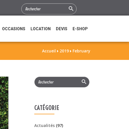
Search Button
SEARCH
FOR:
OCCASIONS
LOCATION
DEVIS
E-SHOP
Accueil
2019
February


Search Button
Search
for:
CATÉGORIE
Actualités
(97)