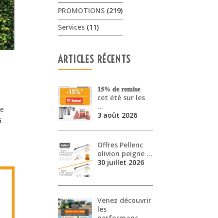
PROMOTIONS
(219)
Services
(11)
ARTICLES RÉCENTS
𝟏𝟓% 𝐝𝐞 𝐫𝐞𝐦𝐢𝐬𝐞
cet été sur les
…
le
3 août 2026
G
Offres Pellenc
olivion peigne …
30 juillet 2026
Venez découvrir
les
performanc…