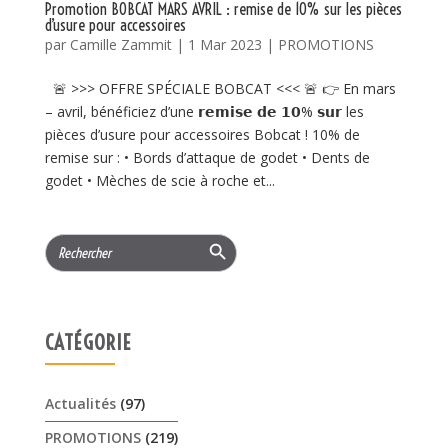
Promotion BOBCAT MARS AVRIL : remise de 10% sur les pièces
d’usure pour accessoires
par
Camille Zammit
|
1 Mar 2023
|
PROMOTIONS
🚨 >>> OFFRE SPÉCIALE BOBCAT <<< 🚨 👉 En mars
– avril, bénéficiez d’une 𝗿𝗲𝗺𝗶𝘀𝗲 𝗱𝗲 𝟭𝟬% 𝘀𝘂𝗿 les
pièces d’usure pour accessoires Bobcat ! 10% de
remise sur : • Bords d’attaque de godet • Dents de
godet • Mèches de scie à roche et...
Search Button
Search
for:
CATÉGORIE
Actualités
(97)
PROMOTIONS
(219)